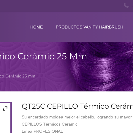
HOME
PRODUCTOS VANITY HAIRBRUSH
ico Cerámic 25 Mm
co Cerámic 25 mm
QT25C CEPILLO Térmico Cerá
Su encerdado moldea mejor el cabello, logrando su mayor b
CEPILLOS Térmicos Cerámic
Línea PROFESIONAL