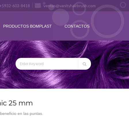
+5932-603-8418
ventas@vanityhairbrush.com
PRODUCTOS BOMPLAST
CONTACTOS
mic 25 mm
eneficio en las puntas.