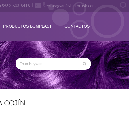
+5932-603-8418
ventas@vanityhairbrush.com
PRODUCTOS BOMPLAST
CONTACTOS
 COJÍN