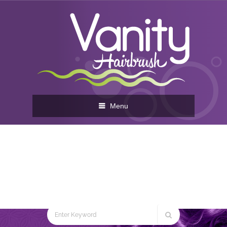
Menu
Q46B-TT CEPILLO TWO
TONE USO DIARIO
Home
You are here:
Q46B-TT CEPILLO TWO
TONE USO DIARIO