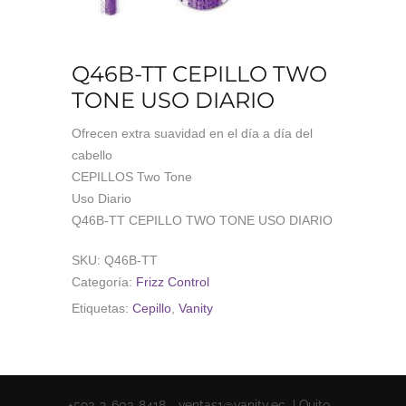
Q46B-TT CEPILLO TWO
TONE USO DIARIO
Ofrecen extra suavidad en el día a día del
cabello
CEPILLOS Two Tone
Uso Diario
Q46B-TT CEPILLO TWO TONE USO DIARIO
SKU:
Q46B-TT
Categoría:
Frizz Control
Etiquetas:
Cepillo
,
Vanity
+593-2-603-8418 - ventas1@vanity.ec | Quito -