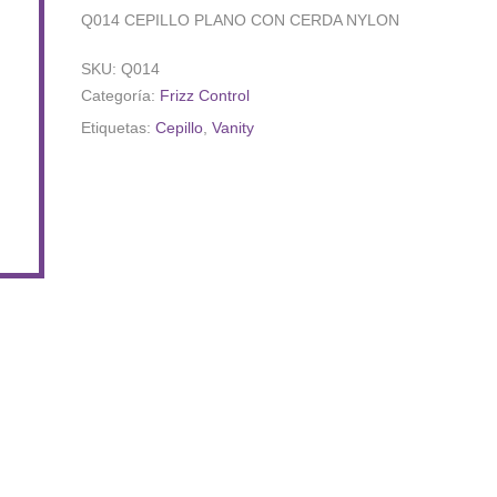
Q014 CEPILLO PLANO CON CERDA NYLON
SKU:
Q014
Categoría:
Frizz Control
Etiquetas:
Cepillo
,
Vanity