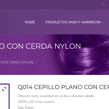
HOME
PRODUCTOS VANITY HAIRBRUSH
NO CON CERDA NYLON
O CON CERDA NYLON
Q014 CEPILLO PLANO CON C
Ofrecen extra suavidad en el día a día del cabello
CEPILLOS Frizz control
Uso Diario