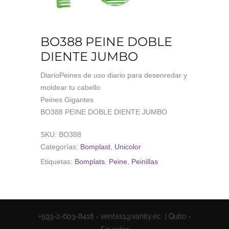
BO388 PEINE DOBLE
DIENTE JUMBO
DiarioPeines de uso diario para desenredar y
moldear tu cabello
Peines Gigantes
BO388 PEINE DOBLE DIENTE JUMBO
SKU:
BO388
Categorías:
Bomplast
,
Unicolor
Etiquetas:
Bomplats
,
Peine
,
Peinillas
+593-2-603-8418 - ventas1@vanity.ec | Quito -