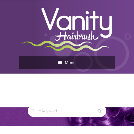
Menu
Cepillados
Home
You are here:
Cepillados