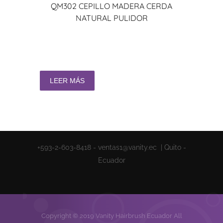
QM302 CEPILLO MADERA CERDA
NATURAL PULIDOR
LEER MÁS
+593-2-603-8418 - ventas1@vanity.ec | Quito -
Ecuador
Copyright © 2019 Vanity Hairbrush Ecuador All